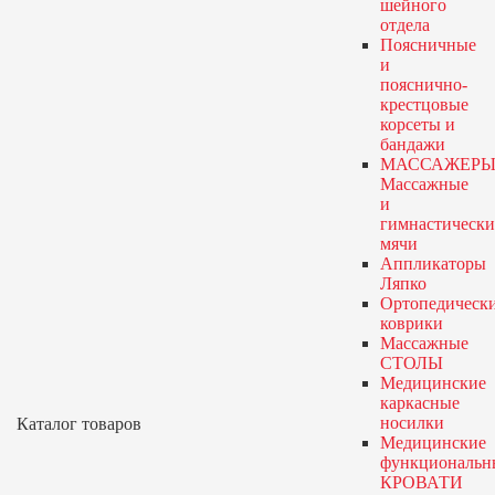
шейного
отдела
Поясничные
и
пояснично-
крестцовые
корсеты и
бандажи
МАССАЖЕРЫ
Массажные
и
гимнастически
мячи
Аппликаторы
Ляпко
Ортопедическ
коврики
Массажные
СТОЛЫ
Медицинские
каркасные
носилки
Каталог товаров
Медицинские
функциональн
КРОВАТИ