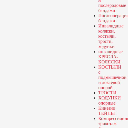
и
послеродовые
бандажи
Послеопераци
бандажи
Инвалидные
коляски,
костыли,
трости,
ходунки
инвалидные
КРЕСЛА-
КОЛЯСКИ
КОСТЫЛИ
с
подмышечной
и локтевой
опорой
ТРОСТИ
ХОДУНКИ
опорные
Кинезио
ТЕЙПЫ
Компрессионн
трикотаж