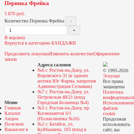
Перинка Фрейка
5 870
руб.
Количество Перинка Фрейка
В корзину
Вернутся в категорию БАНДАЖИ
Продолжить покупки
Изменить количество
Оформление
заказа
Адреса салонов
№6 г. Ростов-на-Дону, ул.
© 1995-2026
Воровского 31 (в здании
Эскулап
аптеки Юг Фарма, напротив
Все права
Администрация Сельмаш)
защищены
№7 г. Ростов-на-Дону, ул.
Политика
Петровская 48/21 (вход
конфиденциал
Меню
Городская Больница №4)
Использовани
Главная
№5 г. Ростов-на-Дону, пр.
файлов
Каталог
Космонавтов 6/1
cookie
Акции
(Поликлиника №16)
Продолжая
Полезное
№2 г. Батайск, ул.
использовать
Вакансии в
Куйбышева, 165 (вход в
сайт, вы