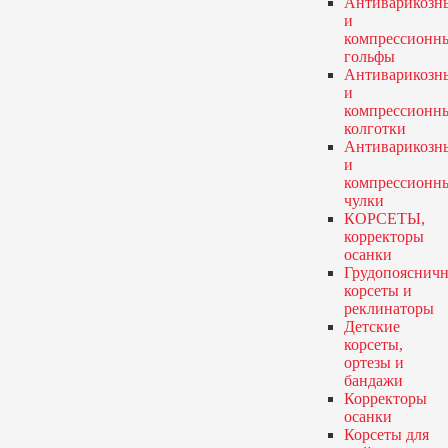
Антиварикозн
и
компрессионн
гольфы
Антиварикозн
и
компрессионн
колготки
Антиварикозн
и
компрессионн
чулки
КОРСЕТЫ,
корректоры
осанки
Грудопояснич
корсеты и
реклинаторы
Детские
корсеты,
ортезы и
бандажи
Корректоры
осанки
Корсеты для