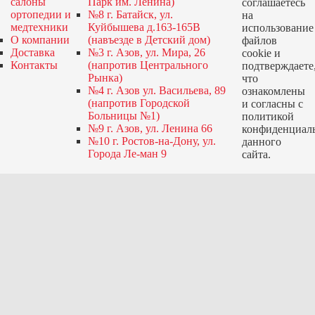
салоны
Парк им. Ленина)
соглашаетесь
ортопедии и
№8 г. Батайск, ул.
на
медтехники
Куйбышева д.163-165В
использование
О компании
(навъезде в Детский дом)
файлов
Доставка
№3 г. Азов, ул. Мира, 26
cookie и
Контакты
(напротив Центрального
подтверждаете
Рынка)
что
№4 г. Азов ул. Васильева, 89
ознакомлены
(напротив Городской
и согласны с
Больницы №1)
политикой
№9 г. Азов, ул. Ленина 66
конфиденциал
№10 г. Ростов-на-Дону, ул.
данного
Города Ле-ман 9
сайта.