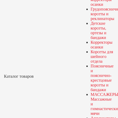
осанки
Грудопояснич
корсеты и
реклинаторы
Детские
корсеты,
ортезы и
бандажи
Корректоры
осанки
Корсеты для
шейного
отдела
Поясничные
и
пояснично-
Каталог товаров
крестцовые
корсеты и
бандажи
МАССАЖЕРЫ
Массажные
и
гимнастически
мячи