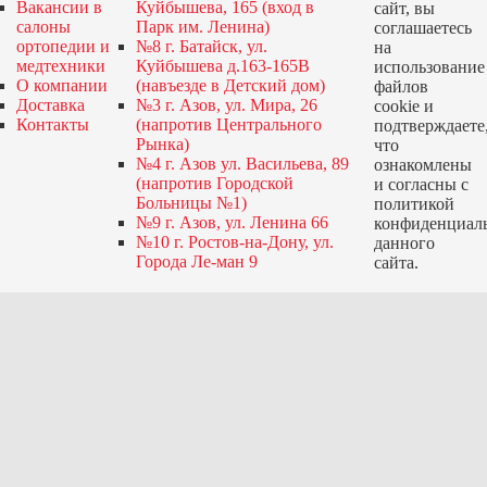
Вакансии в
Куйбышева, 165 (вход в
сайт, вы
салоны
Парк им. Ленина)
соглашаетесь
ортопедии и
№8 г. Батайск, ул.
на
медтехники
Куйбышева д.163-165В
использование
О компании
(навъезде в Детский дом)
файлов
Доставка
№3 г. Азов, ул. Мира, 26
cookie и
Контакты
(напротив Центрального
подтверждаете
Рынка)
что
№4 г. Азов ул. Васильева, 89
ознакомлены
(напротив Городской
и согласны с
Больницы №1)
политикой
№9 г. Азов, ул. Ленина 66
конфиденциал
№10 г. Ростов-на-Дону, ул.
данного
Города Ле-ман 9
сайта.