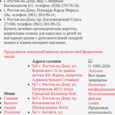
г. Ростов-на-Дону, мкр. Северный
Космонавтов 6/1, телефон: (928) 270-76-56;
г. Ростов-на-Дону, Площадь Карла Маркса
18а, телефон: (961) 303-99-11;
г. Ростов-на-Дону, пр. Богатяновский Спуск
27/160, телефон: (961) 303-99-33.
Купить лечебно-ортопедические корсеты,
корректоры осанки для взрослых и детей по
выгодным ценам с дополнительной скидкой
можно в нашем интернет-магазине.
Продолжить покупки
Изменить количество
Оформление
заказа
Адреса салонов
№6 г. Ростов-на-Дону, ул.
© 1995-2026
Воровского 31 (в здании
Эскулап
аптеки Юг Фарма, напротив
Все права
Администрация Сельмаш)
защищены
№7 г. Ростов-на-Дону, ул.
Политика
Петровская 48/21 (вход
конфиденциал
Меню
Городская Больница №4)
Использовани
Главная
№5 г. Ростов-на-Дону, пр.
файлов
Каталог
Космонавтов 6/1
cookie
Акции
(Поликлиника №16)
Продолжая
Полезное
№2 г. Батайск, ул.
использовать