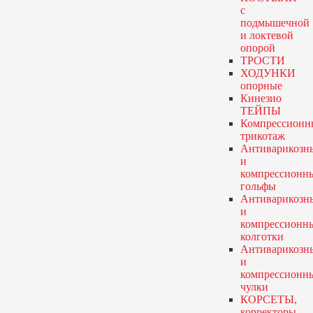
с
подмышечной
и локтевой
опорой
ТРОСТИ
ХОДУНКИ
опорные
Кинезио
ТЕЙПЫ
Компрессионн
трикотаж
Антиварикозн
и
компрессионн
гольфы
Антиварикозн
и
компрессионн
колготки
Антиварикозн
и
компрессионн
чулки
КОРСЕТЫ,
корректоры