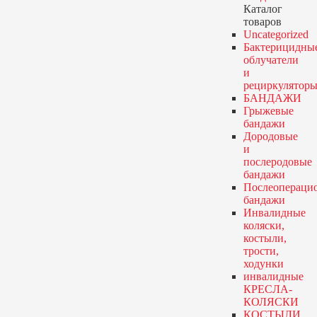
Каталог
товаров
Uncategorized
Бактерицидны
облучатели
и
рециркулятор
БАНДАЖИ
Грыжевые
бандажи
Дородовые
и
послеродовые
бандажи
Послеопераци
бандажи
Инвалидные
коляски,
костыли,
трости,
ходунки
инвалидные
КРЕСЛА-
КОЛЯСКИ
КОСТЫЛИ