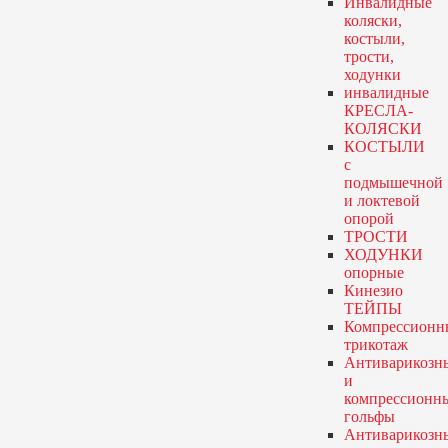
Инвалидные
коляски,
костыли,
трости,
ходунки
инвалидные
КРЕСЛА-
КОЛЯСКИ
КОСТЫЛИ
с
подмышечной
и локтевой
опорой
ТРОСТИ
ХОДУНКИ
опорные
Кинезио
ТЕЙПЫ
Компрессионн
трикотаж
Антиварикозн
и
компрессионн
гольфы
Антиварикозн