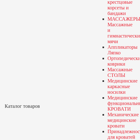
крестцовые
корсеты и
бандажи
МАССАЖЕРЫ
Массажные
и
гимнастически
мячи
Аппликаторы
Ляпко
Ортопедическ
коврики
Массажные
СТОЛЫ
Медицинские
каркасные
носилки
Медицинские
функциональн
Каталог товаров
КРОВАТИ
Механические
медицинские
кровати
Принадлежнос
для кроватей