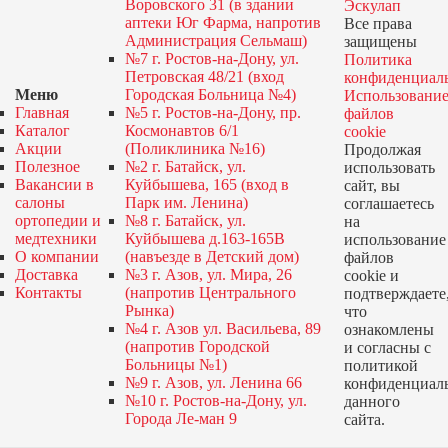
Воровского 31 (в здании
Эскулап
аптеки Юг Фарма, напротив
Все права
Администрация Сельмаш)
защищены
№7 г. Ростов-на-Дону, ул.
Политика
Петровская 48/21 (вход
конфиденциал
Меню
Городская Больница №4)
Использовани
Главная
№5 г. Ростов-на-Дону, пр.
файлов
Каталог
Космонавтов 6/1
cookie
Акции
(Поликлиника №16)
Продолжая
Полезное
№2 г. Батайск, ул.
использовать
Вакансии в
Куйбышева, 165 (вход в
сайт, вы
салоны
Парк им. Ленина)
соглашаетесь
ортопедии и
№8 г. Батайск, ул.
на
медтехники
Куйбышева д.163-165В
использование
О компании
(навъезде в Детский дом)
файлов
Доставка
№3 г. Азов, ул. Мира, 26
cookie и
Контакты
(напротив Центрального
подтверждаете
Рынка)
что
№4 г. Азов ул. Васильева, 89
ознакомлены
(напротив Городской
и согласны с
Больницы №1)
политикой
№9 г. Азов, ул. Ленина 66
конфиденциал
№10 г. Ростов-на-Дону, ул.
данного
Города Ле-ман 9
сайта.