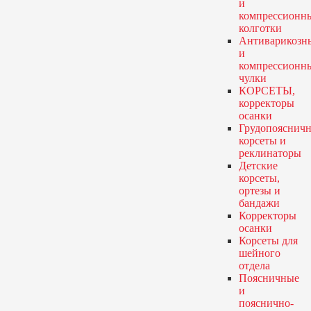
и
компрессионн
колготки
Антиварикозн
и
компрессионн
чулки
КОРСЕТЫ,
корректоры
осанки
Грудопояснич
корсеты и
реклинаторы
Детские
корсеты,
ортезы и
бандажи
Корректоры
осанки
Корсеты для
шейного
отдела
Поясничные
и
пояснично-