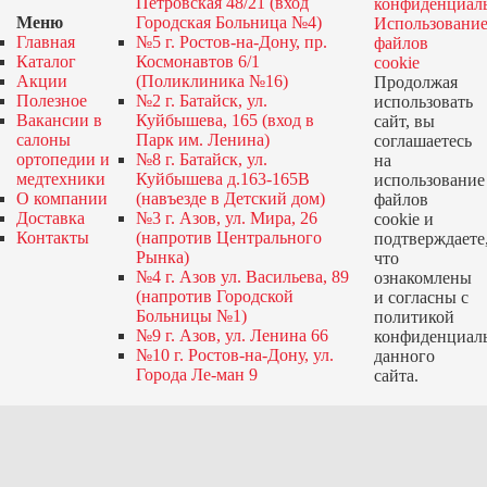
Петровская 48/21 (вход
конфиденциал
Меню
Городская Больница №4)
Использовани
Главная
№5 г. Ростов-на-Дону, пр.
файлов
Каталог
Космонавтов 6/1
cookie
Акции
(Поликлиника №16)
Продолжая
Полезное
№2 г. Батайск, ул.
использовать
Вакансии в
Куйбышева, 165 (вход в
сайт, вы
салоны
Парк им. Ленина)
соглашаетесь
ортопедии и
№8 г. Батайск, ул.
на
медтехники
Куйбышева д.163-165В
использование
О компании
(навъезде в Детский дом)
файлов
Доставка
№3 г. Азов, ул. Мира, 26
cookie и
Контакты
(напротив Центрального
подтверждаете
Рынка)
что
№4 г. Азов ул. Васильева, 89
ознакомлены
(напротив Городской
и согласны с
Больницы №1)
политикой
№9 г. Азов, ул. Ленина 66
конфиденциал
№10 г. Ростов-на-Дону, ул.
данного
Города Ле-ман 9
сайта.