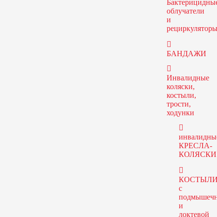
Бактерицидны
облучатели
и
рециркулятор
БАНДАЖИ
Инвалидные
коляски,
костыли,
трости,
ходунки
инвалидны
КРЕСЛА-
КОЛЯСКИ
КОСТЫЛ
с
подмышеч
и
локтевой