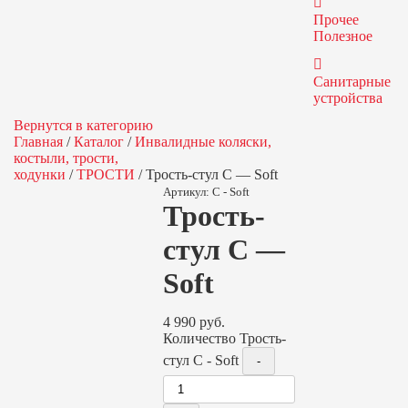
Прочее
Полезное
Санитарные
устройства
Вернутся в категорию
Главная
/
Каталог
/
Инвалидные коляски,
костыли, трости,
ходунки
/
ТРОСТИ
/
Трость-стул C — Soft
Артикул:
C - Soft
Трость-
стул C —
Soft
4 990
руб.
Количество Трость-
стул C - Soft