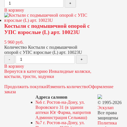
В корзину
Костыли с подмышечной опорой с
УПС взрослые (L) арт. 10023U
5 960
руб.
Количество Костыли с подмышечной
опорой с УПС взрослые (L) арт. 10023U
В корзину
Вернутся в категорию Инвалидные коляски,
костыли, трости, ходунки
Продолжить покупки
Изменить количество
Оформление
заказа
Адреса салонов
№6 г. Ростов-на-Дону, ул.
© 1995-2026
Воровского 31 (в здании
Эскулап
аптеки Юг Фарма, напротив
Все права
Администрация Сельмаш)
защищены
№7 г. Ростов-на-Дону, ул.
Политика