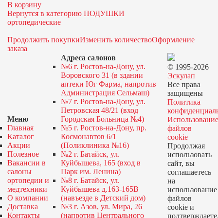
В корзину
Вернутся в категорию ПОДУШКИ
ортопедические
Продолжить покупки
Изменить количество
Оформление
заказа
Адреса салонов
№6 г. Ростов-на-Дону, ул.
© 1995-2026
Воровского 31 (в здании
Эскулап
аптеки Юг Фарма, напротив
Все права
Администрация Сельмаш)
защищены
№7 г. Ростов-на-Дону, ул.
Политика
Петровская 48/21 (вход
конфиденциал
Меню
Городская Больница №4)
Использовани
Главная
№5 г. Ростов-на-Дону, пр.
файлов
Каталог
Космонавтов 6/1
cookie
Акции
(Поликлиника №16)
Продолжая
Полезное
№2 г. Батайск, ул.
использовать
Вакансии в
Куйбышева, 165 (вход в
сайт, вы
салоны
Парк им. Ленина)
соглашаетесь
ортопедии и
№8 г. Батайск, ул.
на
медтехники
Куйбышева д.163-165В
использование
О компании
(навъезде в Детский дом)
файлов
Доставка
№3 г. Азов, ул. Мира, 26
cookie и
Контакты
(напротив Центрального
подтверждаете