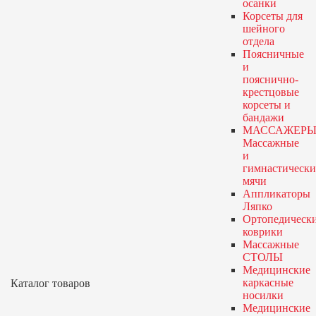
осанки
Корсеты для
шейного
отдела
Поясничные
и
пояснично-
крестцовые
корсеты и
бандажи
МАССАЖЕРЫ
Массажные
и
гимнастически
мячи
Аппликаторы
Ляпко
Ортопедическ
коврики
Массажные
СТОЛЫ
Медицинские
каркасные
Каталог товаров
носилки
Медицинские