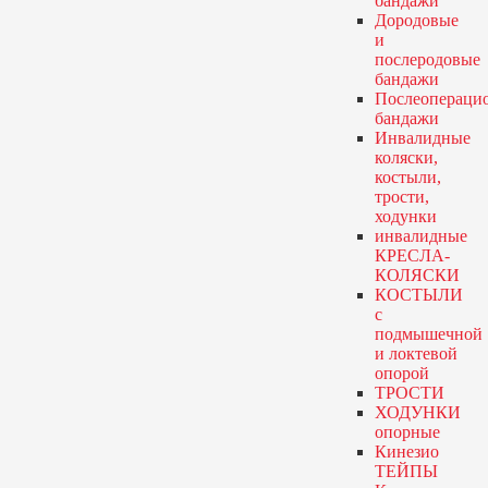
бандажи
Дородовые
и
послеродовые
бандажи
Послеопераци
бандажи
Инвалидные
коляски,
костыли,
трости,
ходунки
инвалидные
КРЕСЛА-
КОЛЯСКИ
КОСТЫЛИ
с
подмышечной
и локтевой
опорой
ТРОСТИ
ХОДУНКИ
опорные
Кинезио
ТЕЙПЫ