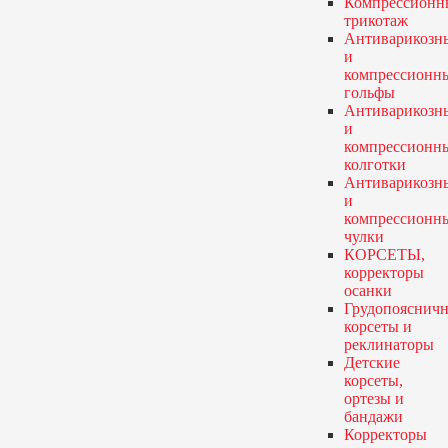
Компрессионн
трикотаж
Антиварикозн
и
компрессионн
гольфы
Антиварикозн
и
компрессионн
колготки
Антиварикозн
и
компрессионн
чулки
КОРСЕТЫ,
корректоры
осанки
Грудопояснич
корсеты и
реклинаторы
Детские
корсеты,
ортезы и
бандажи
Корректоры