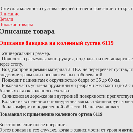
Ортез для коленного сустава средней степени фиксации с откры
Описание
Детали
Похожие товары
Описание товара
Описание бандажа на коленный сустав 6119
• Универсальный размер.
• Полностью разъемная конструкция, подходит на нестандартные
через стопу.
• Воздухопроницаемый материал 3-TEX не перегревает сустав, чт
следствие травм или воспалительных заболеваний.
• Подходит пациентам с окружностью бедра от 35 до 60 см.
• Боковая часть усилена пружинными ребрами жесткости (по 2 с 
боковых связок коленного сустава.
• Силиконовая дорожка на внутренней поверхности препятствует
• Кольцо из вспененного полиуретана мягко стабилизирует коле
• Зона комфорта в подколенной области. Не передавливает.
Показания к применению коленного ортеза 6119
Восстановление после операции.
Ортез показан в тех случаях, когда в зависимости от уровня акт