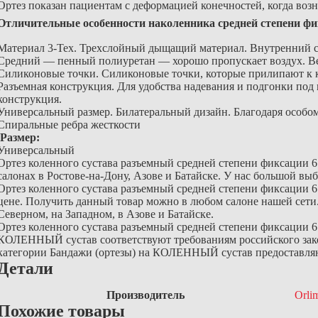
Ортез показан пациентам с деформацией конечностей, когда возн
Отличительные особенности
наколенника средней степени фи
Материал 3-Tex. Т
рехслойный дыщащий материал. Внутренний сло
Средний — пенный полиуретан — хорошо пропускает воздух. В
Силиконовые точки.
Силиконовые точки, которые прилипают к 
Разъемная конструкция.
Для удобства надевания и подгонки под
конструкция.
Универсальный размер.
Билатеральный дизайн.
Благодаря особо
Спиральные ребра жесткости
Размер:
Универсальный
Ортез коленного сустава разъемный средней степени фиксации 
салонах в Ростове-на-Дону, Азове и Батайске. У нас большой в
Ортез коленного сустава разъемный средней степени фиксации 6
цене. Получить данный товар можно в любом салоне нашей сети.
Северном, на Западном, в Азове и Батайске.
Ортез коленного сустава разъемный средней степени фиксации 6
КОЛЕННЫЙ сустав соответствуют требованиям российского зако
категории Бандажи (ортезы) на КОЛЕННЫЙ сустав предоставля
Детали
Производитель
Orli
Похожие товары