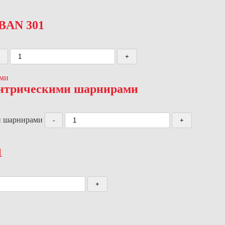
 BAN 301
центрическими шарнирами
ми шарнирами
1