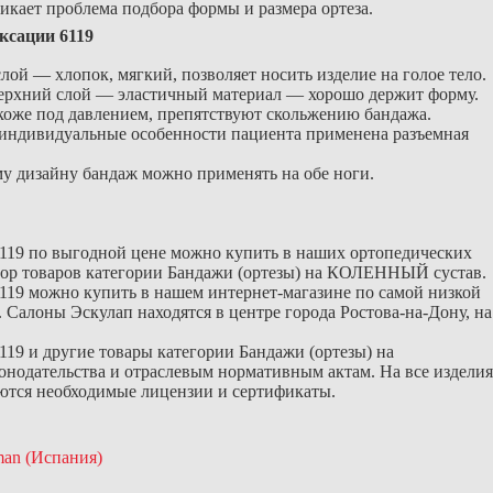
икает проблема подбора формы и размера ортеза.
ксации 6119
й — хлопок, мягкий, позволяет носить изделие на голое тело.
ерхний слой — эластичный материал — хорошо держит форму.
коже под давлением, препятствуют скольжению бандажа.
 индивидуальные особенности пациента применена разъемная
му дизайну бандаж можно применять на обе ноги.
6119 по выгодной цене можно купить в наших ортопедических
ыбор товаров категории Бандажи (ортезы) на КОЛЕННЫЙ сустав.
119 можно купить в нашем интернет-магазине по самой низкой
 Салоны Эскулап находятся в центре города Ростова-на-Дону, на
119 и другие товары категории Бандажи (ортезы) на
нодательства и отраслевым нормативным актам. На все изделия
ются необходимые лицензии и сертификаты.
man (Испания)