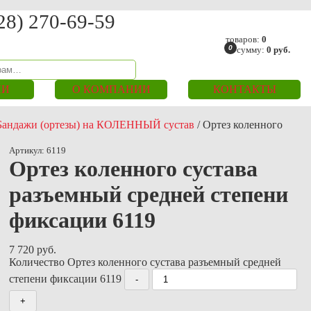
28) 270-69-59
товаров:
0
0
на сумму:
0
руб.
ИИ
О КОМПАНИИ
КОНТАКТЫ
Бандажи (ортезы) на КОЛЕННЫЙ сустав
/
Ортез коленного
Артикул:
6119
Ортез коленного сустава
разъемный средней степени
фиксации 6119
7 720
руб.
Количество Ортез коленного сустава разъемный средней
степени фиксации 6119