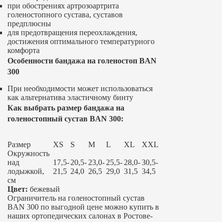
при обострениях артрозоартрита
голеностопного сустава, суставов
предплюсны
для предотвращения переохлаждения,
достижения оптимального температурного
комфорта
Особенности бандажа на голеностоп BAN
300
При необходимости может использоваться
как альтернатива эластичному бинту
Как выбрать размер бандажа на
голеностопный сустав BAN 300:
Размер
XS
S
M
L
XL
XXL
Окружность
над
17,5-
20,5-
23,0-
25,5-
28,0-
30,5-
лодыжкой,
21,5
24,0
26,5
29,0
31,5
34,5
см
Цвет:
бежевый
Ограничитель на голеностопный сустав
BAN 300 по выгодной цене можно купить в
наших ортопедических салонах в Ростове-