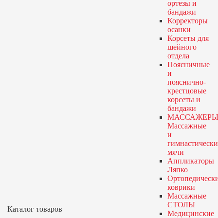
ортезы и
бандажи
Корректоры
осанки
Корсеты для
шейного
отдела
Поясничные
и
пояснично-
крестцовые
корсеты и
бандажи
МАССАЖЕРЫ
Массажные
и
гимнастически
мячи
Аппликаторы
Ляпко
Ортопедическ
коврики
Массажные
СТОЛЫ
Каталог товаров
Медицинские