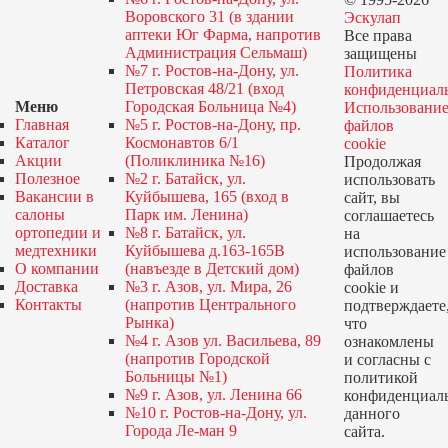
Воровского 31 (в здании
Эскулап
аптеки Юг Фарма, напротив
Все права
Администрация Сельмаш)
защищены
№7 г. Ростов-на-Дону, ул.
Политика
Петровская 48/21 (вход
конфиденциал
Меню
Городская Больница №4)
Использовани
Главная
№5 г. Ростов-на-Дону, пр.
файлов
Каталог
Космонавтов 6/1
cookie
Акции
(Поликлиника №16)
Продолжая
Полезное
№2 г. Батайск, ул.
использовать
Вакансии в
Куйбышева, 165 (вход в
сайт, вы
салоны
Парк им. Ленина)
соглашаетесь
ортопедии и
№8 г. Батайск, ул.
на
медтехники
Куйбышева д.163-165В
использование
О компании
(навъезде в Детский дом)
файлов
Доставка
№3 г. Азов, ул. Мира, 26
cookie и
Контакты
(напротив Центрального
подтверждаете
Рынка)
что
№4 г. Азов ул. Васильева, 89
ознакомлены
(напротив Городской
и согласны с
Больницы №1)
политикой
№9 г. Азов, ул. Ленина 66
конфиденциал
№10 г. Ростов-на-Дону, ул.
данного
Города Ле-ман 9
сайта.