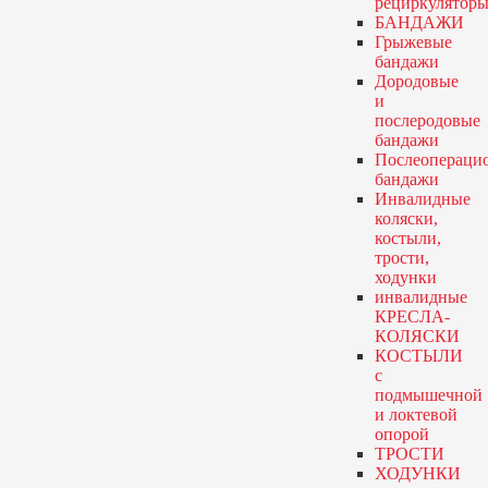
рециркулятор
БАНДАЖИ
Грыжевые
бандажи
Дородовые
и
послеродовые
бандажи
Послеопераци
бандажи
Инвалидные
коляски,
костыли,
трости,
ходунки
инвалидные
КРЕСЛА-
КОЛЯСКИ
КОСТЫЛИ
с
подмышечной
и локтевой
опорой
ТРОСТИ
ХОДУНКИ