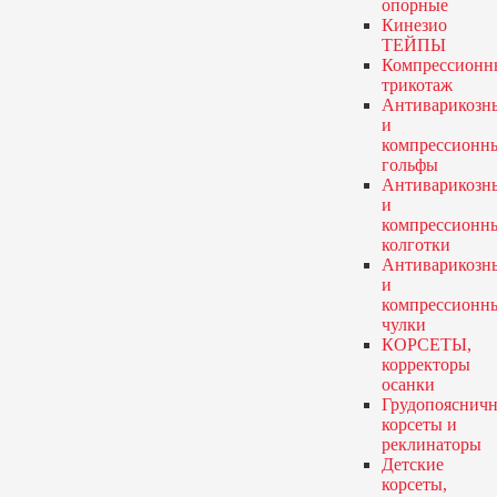
опорные
Кинезио
ТЕЙПЫ
Компрессионн
трикотаж
Антиварикозн
и
компрессионн
гольфы
Антиварикозн
и
компрессионн
колготки
Антиварикозн
и
компрессионн
чулки
КОРСЕТЫ,
корректоры
осанки
Грудопояснич
корсеты и
реклинаторы
Детские
корсеты,