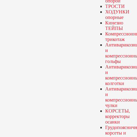
опорой
ТРОСТИ
ХОДУНКИ
опорные
Кинезио
ТЕЙПЫ
Компрессионн
трикотаж
Антиварикозн
и
компрессионн
гольфы
Антиварикозн
и
компрессионн
колготки
Антиварикозн
и
компрессионн
чулки
КОРСЕТЫ,
корректоры
осанки
Грудопояснич
корсеты и