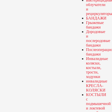
Бактерицидны
облучатели
и
рециркулятор
БАНДАЖИ
Грыжевые
бандажи
Дородовые
и
послеродовые
бандажи
Послеопераци
бандажи
Инвалидные
коляски,
костыли,
трости,
ходунки
инвалидные
КРЕСЛА-
КОЛЯСКИ
КОСТЫЛИ
с
подмышечной
и локтевой