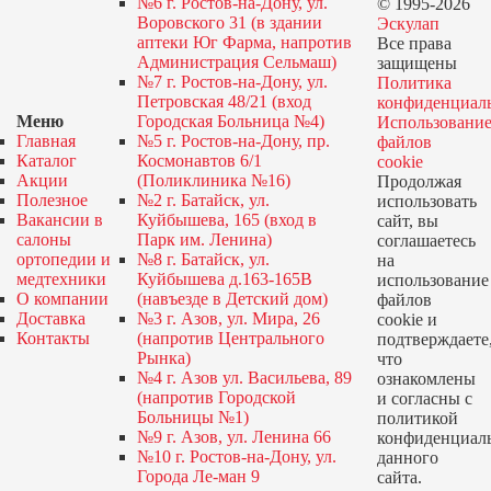
№6 г. Ростов-на-Дону, ул.
© 1995-2026
Воровского 31 (в здании
Эскулап
аптеки Юг Фарма, напротив
Все права
Администрация Сельмаш)
защищены
№7 г. Ростов-на-Дону, ул.
Политика
Петровская 48/21 (вход
конфиденциал
Меню
Городская Больница №4)
Использовани
Главная
№5 г. Ростов-на-Дону, пр.
файлов
Каталог
Космонавтов 6/1
cookie
Акции
(Поликлиника №16)
Продолжая
Полезное
№2 г. Батайск, ул.
использовать
Вакансии в
Куйбышева, 165 (вход в
сайт, вы
салоны
Парк им. Ленина)
соглашаетесь
ортопедии и
№8 г. Батайск, ул.
на
медтехники
Куйбышева д.163-165В
использование
О компании
(навъезде в Детский дом)
файлов
Доставка
№3 г. Азов, ул. Мира, 26
cookie и
Контакты
(напротив Центрального
подтверждаете
Рынка)
что
№4 г. Азов ул. Васильева, 89
ознакомлены
(напротив Городской
и согласны с
Больницы №1)
политикой
№9 г. Азов, ул. Ленина 66
конфиденциал
№10 г. Ростов-на-Дону, ул.
данного
Города Ле-ман 9
сайта.