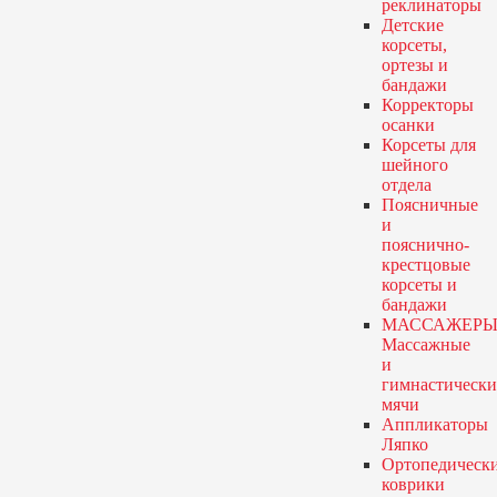
реклинаторы
Детские
корсеты,
ортезы и
бандажи
Корректоры
осанки
Корсеты для
шейного
отдела
Поясничные
и
пояснично-
крестцовые
корсеты и
бандажи
МАССАЖЕРЫ
Массажные
и
гимнастически
мячи
Аппликаторы
Ляпко
Ортопедическ
коврики