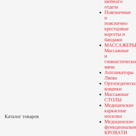
шейного
отдела
Поясничные
и
пояснично-
крестцовые
корсеты и
бандажи
МАССАЖЕРЫ
Массажные
и
гимнастически
мячи
Аппликаторы
Ляпко
Ортопедическ
коврики
Массажные
СТОЛЫ
Медицинские
каркасные
носилки
Каталог товаров
Медицинские
функциональн
КРОВАТИ