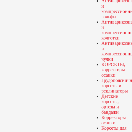
Антиварикозн
и
компрессионн
гольфы
Антиварикозн
и
компрессионн
колготки
Антиварикозн
и
компрессионн
чулки
КОРСЕТЫ,
корректоры
осанки
Грудопояснич
корсеты и
реклинаторы
Детские
корсеты,
ортезы и
бандажи
Корректоры
осанки
Корсеты для