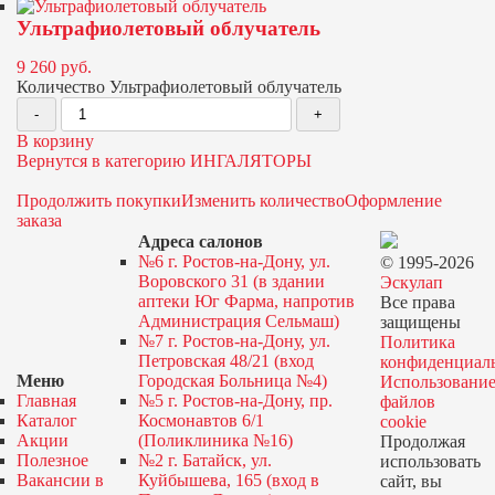
Ультрафиолетовый облучатель
9 260
руб.
Количество Ультрафиолетовый облучатель
В корзину
Вернутся в категорию ИНГАЛЯТОРЫ
Продолжить покупки
Изменить количество
Оформление
заказа
Адреса салонов
№6 г. Ростов-на-Дону, ул.
© 1995-2026
Воровского 31 (в здании
Эскулап
аптеки Юг Фарма, напротив
Все права
Администрация Сельмаш)
защищены
№7 г. Ростов-на-Дону, ул.
Политика
Петровская 48/21 (вход
конфиденциал
Меню
Городская Больница №4)
Использовани
Главная
№5 г. Ростов-на-Дону, пр.
файлов
Каталог
Космонавтов 6/1
cookie
Акции
(Поликлиника №16)
Продолжая
Полезное
№2 г. Батайск, ул.
использовать
Вакансии в
Куйбышева, 165 (вход в
сайт, вы