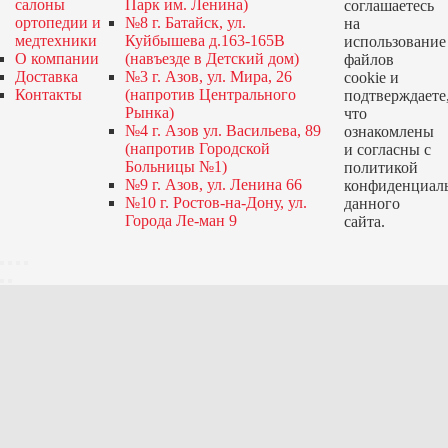
салоны
Парк им. Ленина)
соглашаетесь
ортопедии и
№8 г. Батайск, ул.
на
медтехники
Куйбышева д.163-165В
использование
О компании
(навъезде в Детский дом)
файлов
Доставка
№3 г. Азов, ул. Мира, 26
cookie и
Контакты
(напротив Центрального
подтверждаете
Рынка)
что
№4 г. Азов ул. Васильева, 89
ознакомлены
(напротив Городской
и согласны с
Больницы №1)
политикой
№9 г. Азов, ул. Ленина 66
конфиденциал
№10 г. Ростов-на-Дону, ул.
данного
Города Ле-ман 9
сайта.