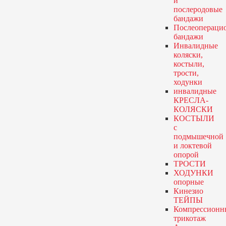
и
послеродовые
бандажи
Послеопераци
бандажи
Инвалидные
коляски,
костыли,
трости,
ходунки
инвалидные
КРЕСЛА-
КОЛЯСКИ
КОСТЫЛИ
с
подмышечной
и локтевой
опорой
ТРОСТИ
ХОДУНКИ
опорные
Кинезио
ТЕЙПЫ
Компрессионн
трикотаж