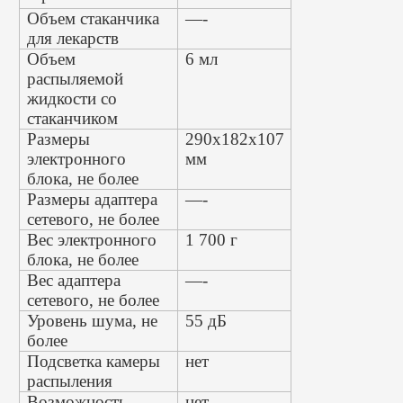
Объем стаканчика
—-
для лекарств
Объем
6 мл
распыляемой
жидкости со
стаканчиком
Размеры
290х182х107
электронного
мм
блока, не более
Размеры адаптера
—-
сетевого, не более
Вес электронного
1 700 г
блока, не более
Вес адаптера
—-
сетевого, не более
Уровень шума, не
55 дБ
более
Подсветка камеры
нет
распыления
Возможность
нет