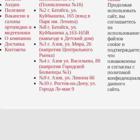
Акции
(Поликлиника №16)
Продолжая
Полезное
№2 г. Батайск, ул.
использовать
Вакансии в
Куйбышева, 165 (вход в
сайт, вы
салоны
Парк им. Ленина)
соглашаетесь
ортопедии и
№8 г. Батайск, ул.
на
медтехники
Куйбышева д.163-165В
использование
О компании
(навъезде в Детский дом)
файлов
Доставка
№3 г. Азов, ул. Мира, 26
cookie и
Контакты
(напротив Центрального
подтверждаете
Рынка)
что
№4 г. Азов ул. Васильева, 89
ознакомлены
(напротив Городской
и согласны с
Больницы №1)
политикой
№9 г. Азов, ул. Ленина 66
конфиденциал
№10 г. Ростов-на-Дону, ул.
данного
Города Ле-ман 9
сайта.