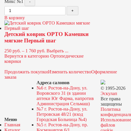
Микс №1
В корзину
Детский коврик ОРТО Камешки
мягкие Первый шаг
250
руб.
–
1 760
руб.
Выбрать ...
Вернутся в категорию Ортопедические
коврики
Продолжить покупки
Изменить количество
Оформление
заказа
Адреса салонов
№6 г. Ростов-на-Дону, ул.
© 1995-2026
Воровского 31 (в здании
Эскулап
аптеки Юг Фарма, напротив
Все права
Администрация Сельмаш)
защищены
№7 г. Ростов-на-Дону, ул.
Политика
Петровская 48/21 (вход
конфиденциал
Меню
Городская Больница №4)
Использовани
Главная
№5 г. Ростов-на-Дону, пр.
файлов
Каталог
Космонавтов 6/1
cookie