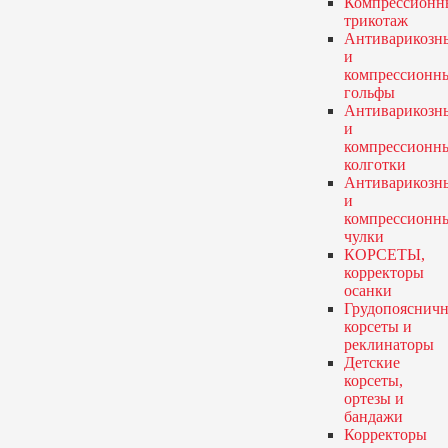
Компрессионн
трикотаж
Антиварикозн
и
компрессионн
гольфы
Антиварикозн
и
компрессионн
колготки
Антиварикозн
и
компрессионн
чулки
КОРСЕТЫ,
корректоры
осанки
Грудопояснич
корсеты и
реклинаторы
Детские
корсеты,
ортезы и
бандажи
Корректоры