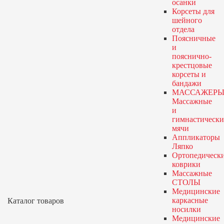
осанки
Корсеты для
шейного
отдела
Поясничные
и
пояснично-
крестцовые
корсеты и
бандажи
МАССАЖЕРЫ
Массажные
и
гимнастически
мячи
Аппликаторы
Ляпко
Ортопедическ
коврики
Массажные
СТОЛЫ
Медицинские
каркасные
Каталог товаров
носилки
Медицинские