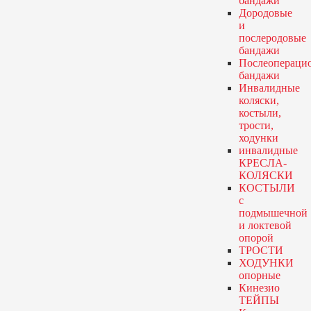
бандажи
Дородовые
и
послеродовые
бандажи
Послеопераци
бандажи
Инвалидные
коляски,
костыли,
трости,
ходунки
инвалидные
КРЕСЛА-
КОЛЯСКИ
КОСТЫЛИ
с
подмышечной
и локтевой
опорой
ТРОСТИ
ХОДУНКИ
опорные
Кинезио
ТЕЙПЫ