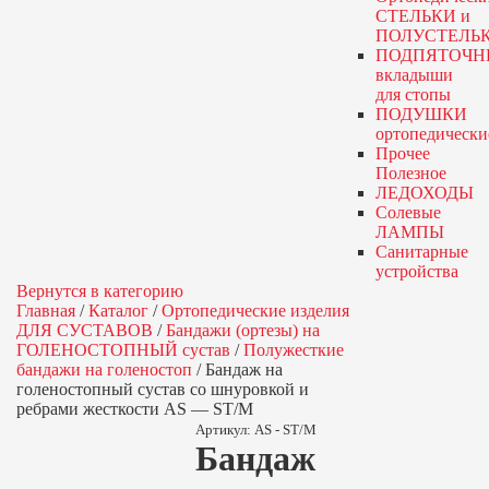
СТЕЛЬКИ и
ПОЛУСТЕЛЬ
ПОДПЯТОЧН
вкладыши
для стопы
ПОДУШКИ
ортопедически
Прочее
Полезное
ЛЕДОХОДЫ
Солевые
ЛАМПЫ
Санитарные
устройства
Вернутся в категорию
Главная
/
Каталог
/
Ортопедические изделия
ДЛЯ СУСТАВОВ
/
Бандажи (ортезы) на
ГОЛЕНОСТОПНЫЙ сустав
/
Полужесткие
бандажи на голеностоп
/
Бандаж на
голеностопный сустав со шнуровкой и
ребрами жесткости AS — ST/M
Артикул:
AS - ST/M
Бандаж