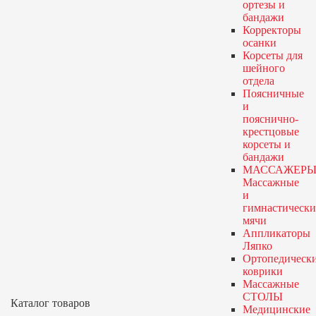
ортезы и
бандажи
Корректоры
осанки
Корсеты для
шейного
отдела
Поясничные
и
пояснично-
крестцовые
корсеты и
бандажи
МАССАЖЕРЫ
Массажные
и
гимнастически
мячи
Аппликаторы
Ляпко
Ортопедическ
коврики
Массажные
СТОЛЫ
Каталог товаров
Медицинские