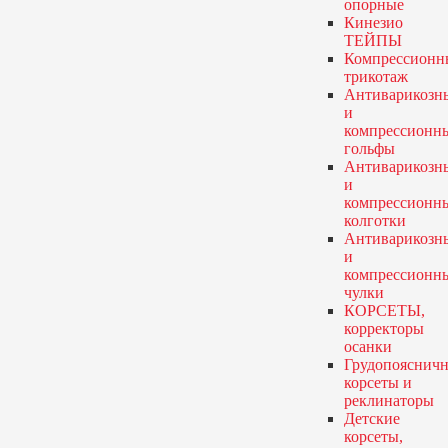
опорные
Кинезио
ТЕЙПЫ
Компрессионн
трикотаж
Антиварикозн
и
компрессионн
гольфы
Антиварикозн
и
компрессионн
колготки
Антиварикозн
и
компрессионн
чулки
КОРСЕТЫ,
корректоры
осанки
Грудопояснич
корсеты и
реклинаторы
Детские
корсеты,