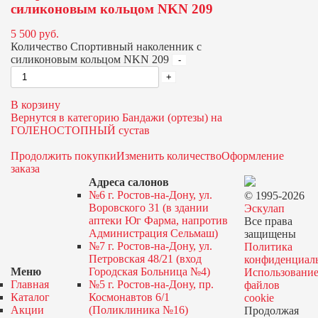
силиконовым кольцом NKN 209
5 500
руб.
Количество Спортивный наколенник с
силиконовым кольцом NKN 209
В корзину
Вернутся в категорию Бандажи (ортезы) на
ГОЛЕНОСТОПНЫЙ сустав
Продолжить покупки
Изменить количество
Оформление
заказа
Адреса салонов
№6 г. Ростов-на-Дону, ул.
© 1995-2026
Воровского 31 (в здании
Эскулап
аптеки Юг Фарма, напротив
Все права
Администрация Сельмаш)
защищены
№7 г. Ростов-на-Дону, ул.
Политика
Петровская 48/21 (вход
конфиденциал
Меню
Городская Больница №4)
Использовани
Главная
№5 г. Ростов-на-Дону, пр.
файлов
Каталог
Космонавтов 6/1
cookie
Акции
(Поликлиника №16)
Продолжая