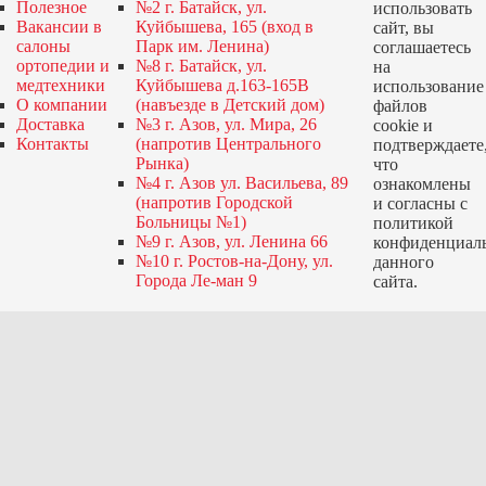
Полезное
№2 г. Батайск, ул.
использовать
Вакансии в
Куйбышева, 165 (вход в
сайт, вы
салоны
Парк им. Ленина)
соглашаетесь
ортопедии и
№8 г. Батайск, ул.
на
медтехники
Куйбышева д.163-165В
использование
О компании
(навъезде в Детский дом)
файлов
Доставка
№3 г. Азов, ул. Мира, 26
cookie и
Контакты
(напротив Центрального
подтверждаете
Рынка)
что
№4 г. Азов ул. Васильева, 89
ознакомлены
(напротив Городской
и согласны с
Больницы №1)
политикой
№9 г. Азов, ул. Ленина 66
конфиденциал
№10 г. Ростов-на-Дону, ул.
данного
Города Ле-ман 9
сайта.