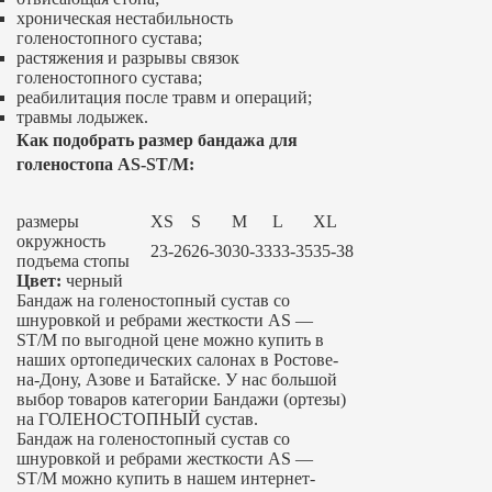
хроническая нестабильность
голеностопного сустава;
растяжения и разрывы связок
голеностопного сустава;
реабилитация после травм и операций;
травмы лодыжек.
Как подобрать размер бандажа для
голеностопа AS-ST/M:
размеры
XS
S
M
L
XL
окружность
23-26
26-30
30-33
33-35
35-38
подъема стопы
Цвет:
черный
Бандаж на голеностопный сустав со
шнуровкой и ребрами жесткости AS —
ST/M по выгодной цене можно купить в
наших ортопедических салонах в Ростове-
на-Дону, Азове и Батайске. У нас большой
выбор товаров категории Бандажи (ортезы)
на ГОЛЕНОСТОПНЫЙ сустав.
Бандаж на голеностопный сустав со
шнуровкой и ребрами жесткости AS —
ST/M можно купить в нашем интернет-