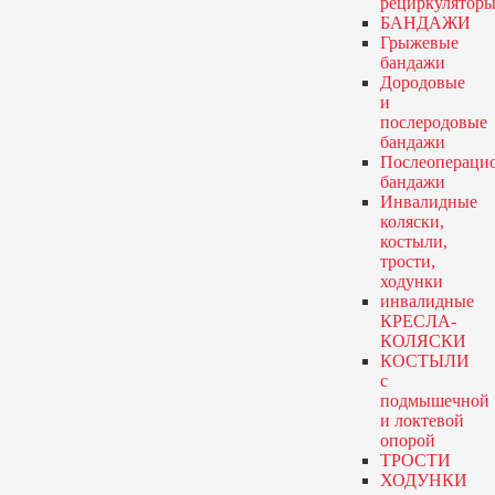
рециркулятор
БАНДАЖИ
Грыжевые
бандажи
Дородовые
и
послеродовые
бандажи
Послеопераци
бандажи
Инвалидные
коляски,
костыли,
трости,
ходунки
инвалидные
КРЕСЛА-
КОЛЯСКИ
КОСТЫЛИ
с
подмышечной
и локтевой
опорой
ТРОСТИ
ХОДУНКИ