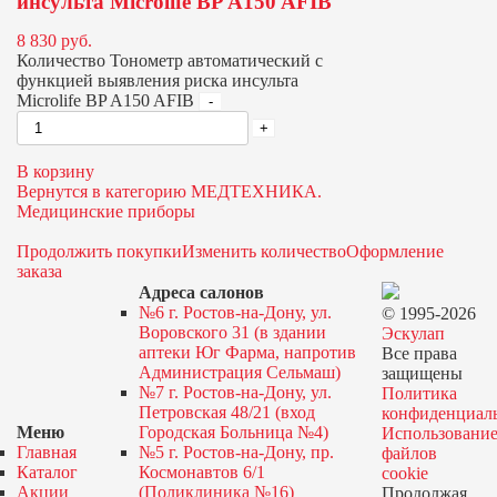
инсульта Microlife BP A150 AFIB
8 830
руб.
Количество Тонометр автоматический с
функцией выявления риска инсульта
Microlife BP A150 AFIB
В корзину
Вернутся в категорию МЕДТЕХНИКА.
Медицинские приборы
Продолжить покупки
Изменить количество
Оформление
заказа
Адреса салонов
№6 г. Ростов-на-Дону, ул.
© 1995-2026
Воровского 31 (в здании
Эскулап
аптеки Юг Фарма, напротив
Все права
Администрация Сельмаш)
защищены
№7 г. Ростов-на-Дону, ул.
Политика
Петровская 48/21 (вход
конфиденциал
Меню
Городская Больница №4)
Использовани
Главная
№5 г. Ростов-на-Дону, пр.
файлов
Каталог
Космонавтов 6/1
cookie
Акции
(Поликлиника №16)
Продолжая