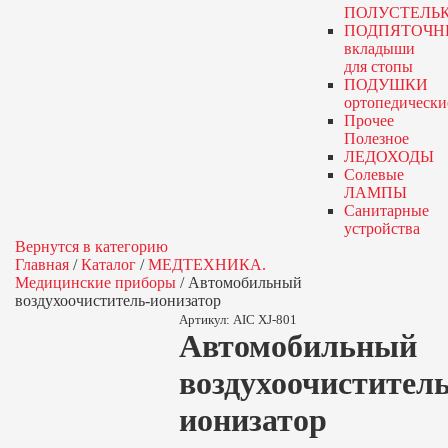
ПОЛУСТЕЛЬ
ПОДПЯТОЧН
вкладыши
для стопы
ПОДУШКИ
ортопедически
Прочее
Полезное
ЛЕДОХОДЫ
Солевые
ЛАМПЫ
Санитарные
устройства
Вернутся в категорию
Главная
/
Каталог
/
МЕДТЕХНИКА.
Медицинские приборы
/
Автомобильный
воздухоочиститель-ионизатор
Артикул:
AIC XJ-801
Автомобильный
воздухоочиститель
ионизатор