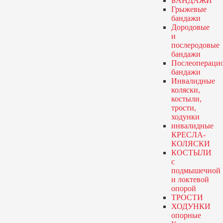
БАНДАЖИ
Грыжевые
бандажи
Дородовые
и
послеродовые
бандажи
Послеопераци
бандажи
Инвалидные
коляски,
костыли,
трости,
ходунки
инвалидные
КРЕСЛА-
КОЛЯСКИ
КОСТЫЛИ
с
подмышечной
и локтевой
опорой
ТРОСТИ
ХОДУНКИ
опорные