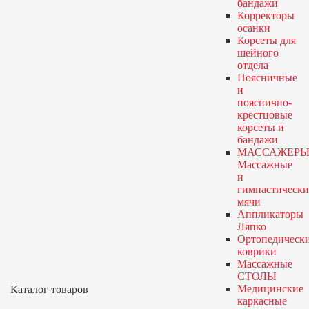
бандажи
Корректоры
осанки
Корсеты для
шейного
отдела
Поясничные
и
пояснично-
крестцовые
корсеты и
бандажи
МАССАЖЕРЫ
Массажные
и
гимнастически
мячи
Аппликаторы
Ляпко
Ортопедическ
коврики
Массажные
СТОЛЫ
Медицинские
Каталог товаров
каркасные