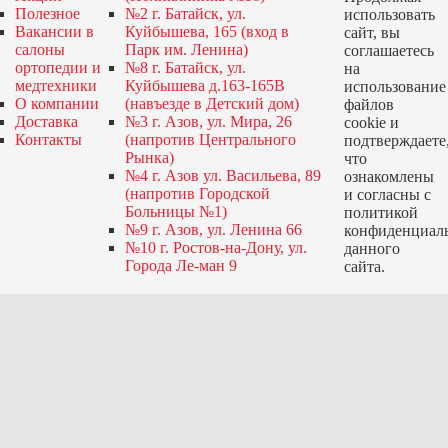
Полезное
№2 г. Батайск, ул.
использовать
Вакансии в
Куйбышева, 165 (вход в
сайт, вы
салоны
Парк им. Ленина)
соглашаетесь
ортопедии и
№8 г. Батайск, ул.
на
медтехники
Куйбышева д.163-165В
использование
О компании
(навъезде в Детский дом)
файлов
Доставка
№3 г. Азов, ул. Мира, 26
cookie и
Контакты
(напротив Центрального
подтверждаете
Рынка)
что
№4 г. Азов ул. Васильева, 89
ознакомлены
(напротив Городской
и согласны с
Больницы №1)
политикой
№9 г. Азов, ул. Ленина 66
конфиденциал
№10 г. Ростов-на-Дону, ул.
данного
Города Ле-ман 9
сайта.