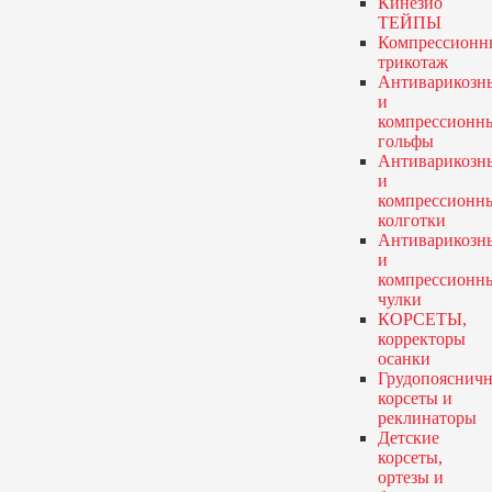
Кинезио
ТЕЙПЫ
Компрессионн
трикотаж
Антиварикозн
и
компрессионн
гольфы
Антиварикозн
и
компрессионн
колготки
Антиварикозн
и
компрессионн
чулки
КОРСЕТЫ,
корректоры
осанки
Грудопояснич
корсеты и
реклинаторы
Детские
корсеты,
ортезы и