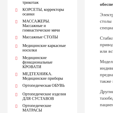
трикотаж
обесп
КОРСЕТЫ, корректоры
осанки
Электр
столы 
МАССАЖЕРЫ.
Массажные и
специа
гимнастические мячи
Массажные СТОЛЫ
Стабил
привод
Медицинские каркасные
носилки
или вс
Медицинские
Модели
функциональные
КРОВАТИ
индив
МЕДТЕХНИКА.
предна
Медицинские приборы
также 
Ортопедическая ОБУВЬ
Другие
Ортопедические изделия
тазобе
ДЛЯ СУСТАВОВ
пациен
Ортопедические
МАТРАСЫ