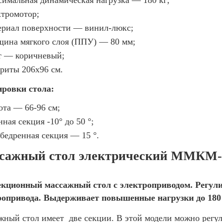
симальная динамическая нагрузка — 180 кг;
ктромотор;
ериал поверхности — винил-люкс;
щина мягкого слоя (ППУ) — 80 мм;
т — коричневый;
ариты 206х96 см.
ировки стола:
ота — 66-96 см;
ная секция -10° до 50 °;
обедренная секция — 15 °.
сажный стол электрический ММКМ-1 
екционный массажный стол с электроприводом. Регул
ропривода. Выдерживает повышенные нагрузки до 180 
ный стол имеет две секции. В этой модели можно регулир