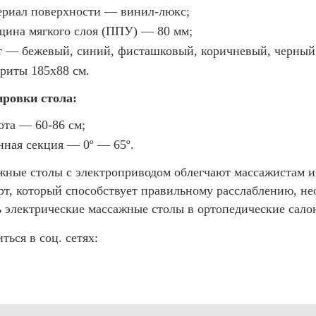
ериал поверхности — винил-люкс;
щина мягкого слоя (ППУ) — 80 мм;
т — бежевый, синий, фисташковый, коричневый, черный
ариты 185х88 см.
ировки стола:
ота — 60-86 см;
нная секция — 0º — 65º.
ные столы с электроприводом облегчают массажистам их
т, который способствует правильному расслаблению, н
 электрические массажные столы в ортопедические сало
ться в соц. сетях: