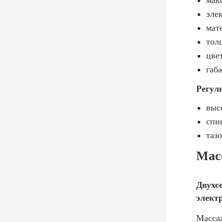
мак
эле
мат
тол
цве
габ
Регул
выс
спин
таз
Мас
Двухс
элект
Массаж