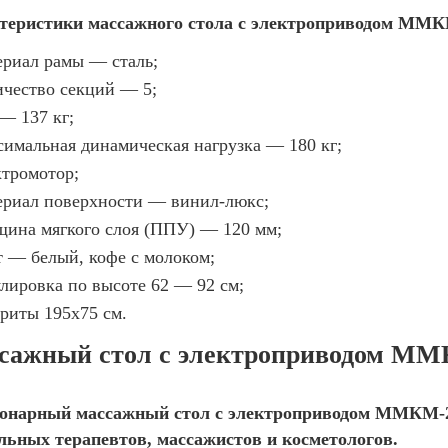
теристики массажного стола с электроприводом ММК
ериал рамы — сталь;
ичество секций — 5;
 — 137 кг;
симальная динамическая нагрузка — 180 кг;
ктромотор;
ериал поверхности — винил-люкс;
щина мягкого слоя (ППУ) — 120 мм;
т — белый, кофе с молоком;
улировка по высоте 62 — 92 см;
ариты 195х75 см.
сажный стол с электроприводом ММК
онарный массажный стол с электроприводом ММКМ-2
льных терапевтов, массажистов и косметологов.