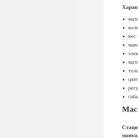
Харак
мат
кол
вес
мак
эле
мат
тол
цве
рег
габ
Мас
Стаци
мануа