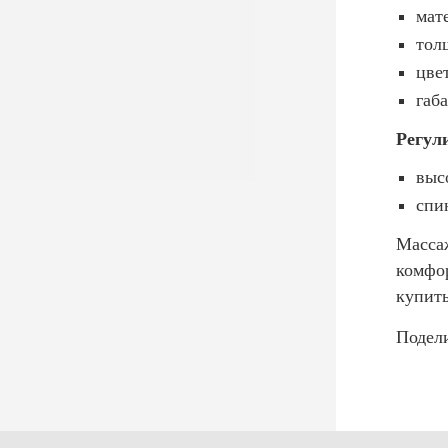
мат
тол
цве
габ
Регул
выс
спи
Массаж
комфор
купить
Подели