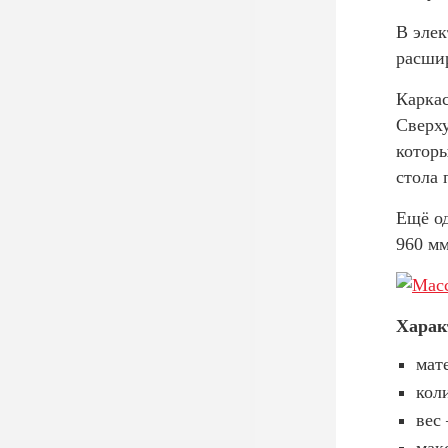
В эле
расшир
Каркас
Сверху
которы
стола
Ещё од
960 мм
Харак
мат
кол
вес