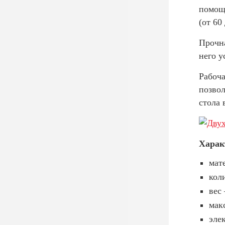
помощь
(от 60
Прочна
него у
Рабоча
позво
стола 
Харак
мат
кол
вес 
мак
эле