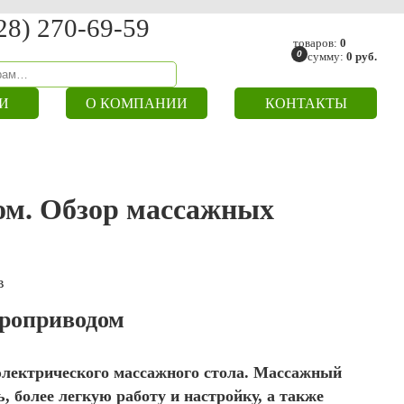
28) 270-69-59
товаров:
0
0
на сумму:
0
руб.
И
О КОМПАНИИ
КОНТАКТЫ
ом. Обзор массажных
троприводом
электрического массажного стола. Массажный
 более легкую работу и настройку, а также