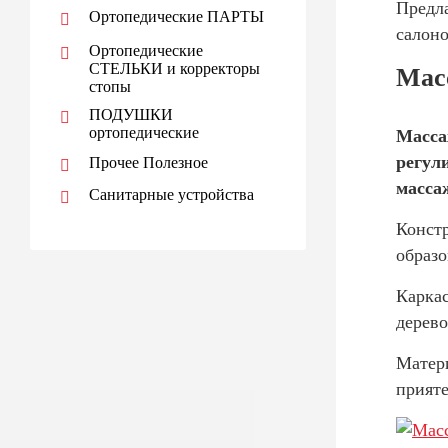
Предла
Ортопедические ПАРТЫ
салоно
Ортопедические
СТЕЛЬКИ и корректоры
Мас
стопы
ПОДУШКИ
ортопедические
Масса
регул
Прочее Полезное
масса
Санитарные устройства
Констр
образо
Каркас
дерево
Матер
прияте