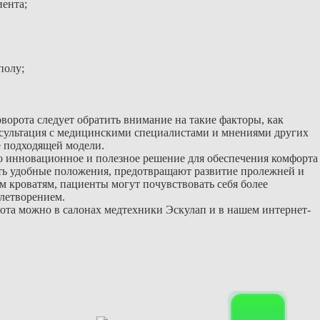
иента;
полу;
орота следует обратить внимание на такие факторы, как
онсультация с медицинскими специалистами и мнениями других
е подходящей модели.
о инновационное и полезное решение для обеспечения комфорта
ть удобные положения, предотвращают развитие пролежней и
 кроватям, пациенты могут почувствовать себя более
летворением.
ота можно в салонах медтехники Эскулап и в нашем интернет-