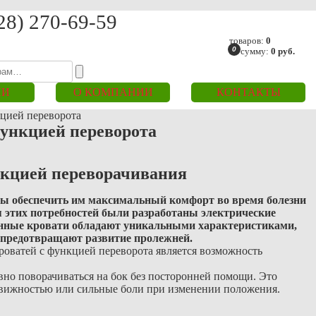
28) 270-69-59
товаров:
0
0
на сумму:
0
руб.
ИИ
О КОМПАНИИ
КОНТАКТЫ
цией переворота
функцией переворота
нкцией переворачивания
бы обеспечить им максимальный комфорт во время болезни
я этих потребностей были разработаны электрические
онные кровати обладают уникальными характеристиками,
 предотвращают развитие пролежней.
оватей с функцией переворота является возможность
вно поворачиваться на бок без посторонней помощи. Это
одвижностью или сильные боли при изменении положения.