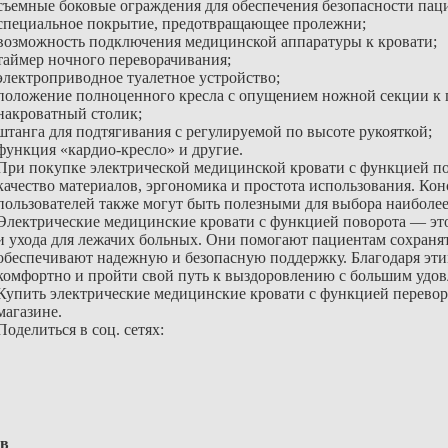
съемные боковые ограждения для обеспечения безопасности пац
специальное покрытие, предотвращающее пролежни;
возможность подключения медицинской аппаратуры к кровати;
таймер ночного переворачивания;
электроприводное туалетное устройство;
положение полноценного кресла с опущением ножной секции к 
накроватный столик;
штанга для подтягивания с регулируемой по высоте рукояткой;
функция «кардио-кресло» и другие.
При покупке электрической медицинской кровати с функцией пов
качество материалов, эргономика и простота использования. К
пользователей также могут быть полезными для выбора наиболе
Электрические медицинские кровати с функцией поворота — эт
и ухода для лежачих больных. Они помогают пациентам сохраня
обеспечивают надежную и безопасную поддержку. Благодаря этим
комфортно и пройти свой путь к выздоровлению с большим удов
Купить электрические медицинские кровати с функцией перевор
магазине.
Поделиться в соц. сетях:
ов