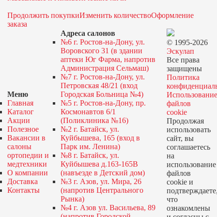
Продолжить покупки
Изменить количество
Оформление
заказа
Адреса салонов
№6 г. Ростов-на-Дону, ул.
© 1995-2026
Воровского 31 (в здании
Эскулап
аптеки Юг Фарма, напротив
Все права
Администрация Сельмаш)
защищены
№7 г. Ростов-на-Дону, ул.
Политика
Петровская 48/21 (вход
конфиденциал
Меню
Городская Больница №4)
Использовани
Главная
№5 г. Ростов-на-Дону, пр.
файлов
Каталог
Космонавтов 6/1
cookie
Акции
(Поликлиника №16)
Продолжая
Полезное
№2 г. Батайск, ул.
использовать
Вакансии в
Куйбышева, 165 (вход в
сайт, вы
салоны
Парк им. Ленина)
соглашаетесь
ортопедии и
№8 г. Батайск, ул.
на
медтехники
Куйбышева д.163-165В
использование
О компании
(навъезде в Детский дом)
файлов
Доставка
№3 г. Азов, ул. Мира, 26
cookie и
Контакты
(напротив Центрального
подтверждаете
Рынка)
что
№4 г. Азов ул. Васильева, 89
ознакомлены
(напротив Городской
и согласны с