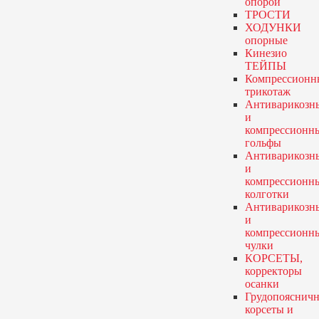
опорой
ТРОСТИ
ХОДУНКИ
опорные
Кинезио
ТЕЙПЫ
Компрессионн
трикотаж
Антиварикозн
и
компрессионн
гольфы
Антиварикозн
и
компрессионн
колготки
Антиварикозн
и
компрессионн
чулки
КОРСЕТЫ,
корректоры
осанки
Грудопояснич
корсеты и