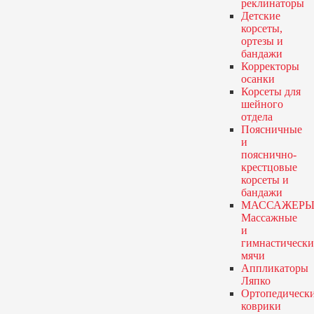
реклинаторы
Детские
корсеты,
ортезы и
бандажи
Корректоры
осанки
Корсеты для
шейного
отдела
Поясничные
и
пояснично-
крестцовые
корсеты и
бандажи
МАССАЖЕРЫ
Массажные
и
гимнастически
мячи
Аппликаторы
Ляпко
Ортопедическ
коврики