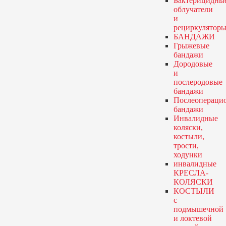
Бактерицидны
облучатели
и
рециркулятор
БАНДАЖИ
Грыжевые
бандажи
Дородовые
и
послеродовые
бандажи
Послеопераци
бандажи
Инвалидные
коляски,
костыли,
трости,
ходунки
инвалидные
КРЕСЛА-
КОЛЯСКИ
КОСТЫЛИ
с
подмышечной
и локтевой