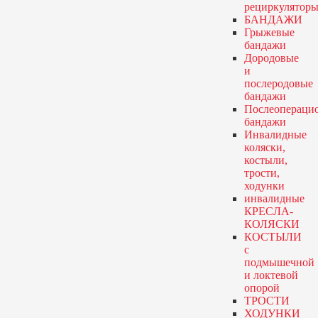
рециркулятор
БАНДАЖИ
Грыжевые
бандажи
Дородовые
и
послеродовые
бандажи
Послеопераци
бандажи
Инвалидные
коляски,
костыли,
трости,
ходунки
инвалидные
КРЕСЛА-
КОЛЯСКИ
КОСТЫЛИ
с
подмышечной
и локтевой
опорой
ТРОСТИ
ХОДУНКИ