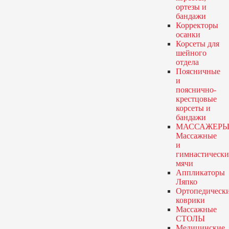
ортезы и
бандажи
Корректоры
осанки
Корсеты для
шейного
отдела
Поясничные
и
пояснично-
крестцовые
корсеты и
бандажи
МАССАЖЕРЫ
Массажные
и
гимнастически
мячи
Аппликаторы
Ляпко
Ортопедическ
коврики
Массажные
СТОЛЫ
Медицинские