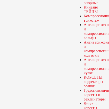
опорные
Кинезио
ТЕЙПЫ
Компрессионн
трикотаж
Антиварикозн
и
компрессионн
гольфы
Антиварикозн
и
компрессионн
колготки
Антиварикозн
и
компрессионн
чулки
КОРСЕТЫ,
корректоры
осанки
Грудопояснич
корсеты и
реклинаторы
Детские
корсеты,