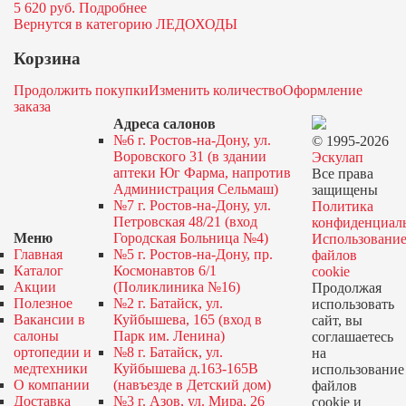
5 620
руб.
Подробнее
Вернутся в категорию ЛЕДОХОДЫ
Корзина
Продолжить покупки
Изменить количество
Оформление
заказа
Адреса салонов
№6 г. Ростов-на-Дону, ул.
© 1995-2026
Воровского 31 (в здании
Эскулап
аптеки Юг Фарма, напротив
Все права
Администрация Сельмаш)
защищены
№7 г. Ростов-на-Дону, ул.
Политика
Петровская 48/21 (вход
конфиденциал
Меню
Городская Больница №4)
Использовани
Главная
№5 г. Ростов-на-Дону, пр.
файлов
Каталог
Космонавтов 6/1
cookie
Акции
(Поликлиника №16)
Продолжая
Полезное
№2 г. Батайск, ул.
использовать
Вакансии в
Куйбышева, 165 (вход в
сайт, вы
салоны
Парк им. Ленина)
соглашаетесь
ортопедии и
№8 г. Батайск, ул.
на
медтехники
Куйбышева д.163-165В
использование
О компании
(навъезде в Детский дом)
файлов
Доставка
№3 г. Азов, ул. Мира, 26
cookie и