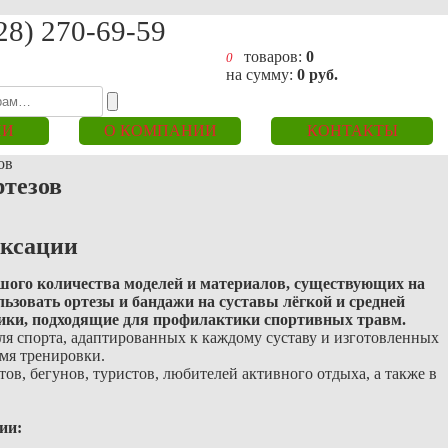
28) 270-69-59
товаров:
0
0
на сумму:
0
руб.
ИИ
О КОМПАНИИ
КОНТАКТЫ
ов
ртезов
иксации
ьшого количества моделей и материалов, существующих на
ьзовать ортезы и бандажи на суставы лёгкой и средней
ники, подходящие для профилактики спортивных травм.
ля спорта, адаптированных к каждому суставу и изготовленных
емя тренировки.
в, бегунов, туристов, любителей активного отдыха, а также в
ии: