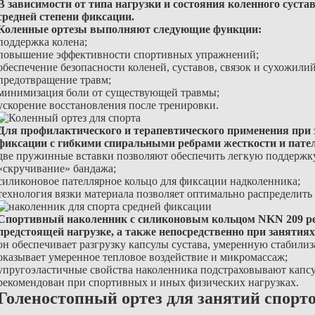
В зависимости от типа нагрузки и состояния коленного суста
средней степени фиксации.
Коленные ортезы выполняют следующие функции:
поддержка колена;
повышение эффективности спортивных упражнений;
обеспечение безопасности коленей, суставов, связок и сухожилий
предотвращение травм;
минимизация боли от существующей травмы;
ускорение восстановления после тренировки.
Для профилактического и терапевтического применения при 
фиксации с гибкими спиральными ребрами жесткости и пат
две пружинные вставки позволяют обеспечить легкую поддержку
«скручивание» бандажа;
силиконовое пателлярное кольцо для фиксации надколенника;
технология вязки материала позволяет оптимально распределит
Спортивный наколенник с силиконовым кольцом NKN 209 рек
предстоящей нагрузке, а также непосредственно при занятиях
он обеспечивает разгрузку капсулы сустава, умеренную стабили
оказывает умеренное тепловое воздействие и микромассаж;
упругоэластичные свойства наколенника подстраховывают капсу
рекомендован при спортивных и иных физических нагрузках.
Голеностопный ортез для занятий спорт