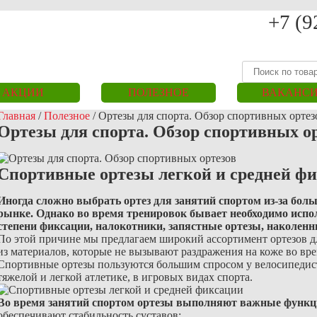
+7 (9
АКЦИИ
ПОЛЕЗНОЕ
ВАКАНС
Главная
/
Полезное
/
Ортезы для спорта. Обзор спортивных ортез
Ортезы для спорта. Обзор спортивных о
Спортивные ортезы легкой и средней ф
Иногда сложно выбрать ортез для занятий спортом из-за бол
рынке. Однако во время тренировок бывает необходимо испол
степени фиксации, налокотники, запястные ортезы, наколен
По этой причине мы предлагаем широкий ассортимент ортезов д
из материалов, которые не вызывают раздражения на коже во вр
Спортивные ортезы пользуются большим спросом у велосипедисто
тяжелой и легкой атлетике, в игровых видах спорта.
Во время занятий спортом ортезы выполняют важные функц
обеспечивают стабильность суставов;