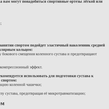
ва вам могут понадобиться спортивные ортезы лёгкой или
;
занятии спортом подойдет эластичный наколенник средней
еллярным кольцом:
 бокового смещения коленного сустава и предотвращают
ь компрессионный эффект.
омендуется использовать для подготовки сустава к
 спортом:
зацию коленной чашечки;
лу сустава, предотвращая её микротравматизацию;
ом