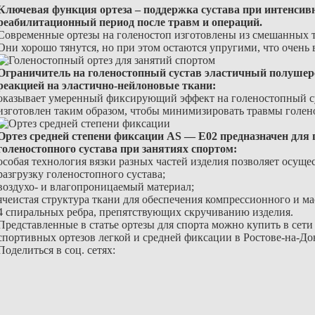
Ключевая функция ортеза – поддержка сустава при интенсивн
реабилитационный период после травм и операций.
Современные ортезы на голеностоп изготовлены из смешанных 
Они хорошо тянутся, но при этом остаются упругими, что очень 
Ограничитель на голеностопный сустав эластичный полушерс
реакцией на эластично-нейлоновые ткани:
оказывает умеренный фиксирующий эффект на голеностопный с
изготовлен таким образом, чтобы минимизировать травмы голено
Ортез средней степени фиксации AS — E02 предназначен для
голеностопного сустава при занятиях спортом:
особая технология вязки разных частей изделия позволяет осущ
разгрузку голеностопного сустава;
воздухо- и влагопроницаемый материал;
ячеистая структура ткани для обеспечения компрессионного и м
4 спиральных ребра, препятствующих скручиванию изделия.
Представленные в статье ортезы для спорта можно купить в сет
спортивных ортезов легкой и средней фиксации в Ростове-на-До
Поделиться в соц. сетях: